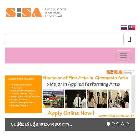
หน้าหลักมหาวิทยาลัย
Toggle
navigati
ยินดีต้อนรับสู่สาขาวิชาศิลปะภาพยนตร์ แขนงวิชาศิลปะการแสดงประยุกต์